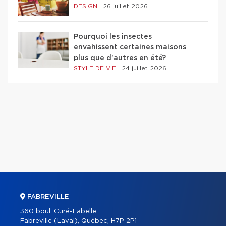
DESIGN
|
26 juillet 2026
Pourquoi les insectes
envahissent certaines maisons
plus que d'autres en été?
STYLE DE VIE
|
24 juillet 2026
FABREVILLE
360 boul. Curé-Labelle
Fabreville (Laval), Québec, H7P 2P1